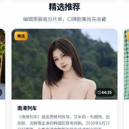
精选推荐
编辑策展高分片单，口碑剧集抢先收藏
精选
44:35
南港列车
《南港列车》是由贾樟柯执导，艾米莉·布朗特、赵
丽颖、沈腾等主演的韩国犯罪电视剧。2020年5月27