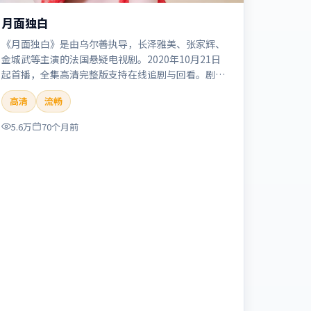
月面独白
《月面独白》是由乌尔善执导，长泽雅美、张家辉、
金城武等主演的法国悬疑电视剧。2020年10月21日
起首播，全集高清完整版支持在线追剧与回看。剧情
与看点：悬念层层推进，线索相互勾连，结局出人意
高清
流畅
料，适合推理爱好者。本片适合检索「月面独白」
「乌尔善」「悬疑」「法国」「2020」「2020-10-
5.6万
70个月前
21上映」等关键词的影迷阅读简介与主创信息。