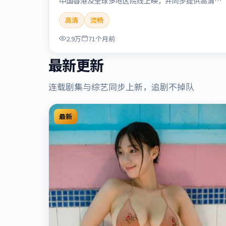
中国香港及全球多地区院线上映，并同步提供高清正
版流媒体在线观看。剧情与看点：悬念层层推进，线
高清
流畅
索相互勾连，结局出人意料，适合推理爱好者。本片
适合检索「流光追缉」「贾樟柯」「悬疑」「中国香
2.9万
71个月前
港」「2020」「2020-09-17上映」等关键词的影迷
阅读简介与主创信息。
最新更新
连载剧集与综艺同步上新，追剧不掉队
最新