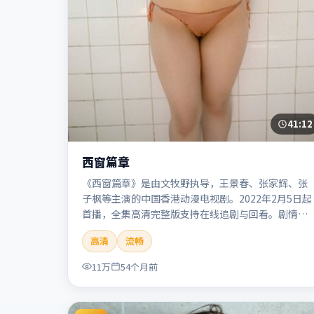
41:12
西窗篇章
《西窗篇章》是由文牧野执导，王景春、张家辉、张
子枫等主演的中国香港动漫电视剧。2022年2月5日起
首播，全集高清完整版支持在线追剧与回看。剧情与
看点：画风鲜明，想象力丰富，剧情适合青少年与动
高清
流畅
画爱好者。本片适合检索「西窗篇章」「文牧野」
「动漫」「中国香港」「2022」「2022-02-05上
11万
54个月前
映」等关键词的影迷阅读简介与主创信息。