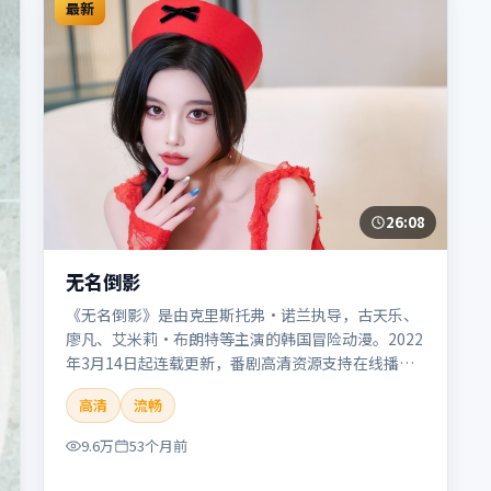
最新
26:08
无名倒影
《无名倒影》是由克里斯托弗·诺兰执导，古天乐、
廖凡、艾米莉·布朗特等主演的韩国冒险动漫。2022
年3月14日起连载更新，番剧高清资源支持在线播
放。剧情与看点：旅程险象环生，奇观与友情并行，
高清
流畅
带来沉浸式探险体验。本片适合检索「无名倒影」
「克里斯托弗·诺兰」「冒险」「韩国」「2022」
9.6万
53个月前
「2022-03-14上映」等关键词的影迷阅读简介与主创
信息。