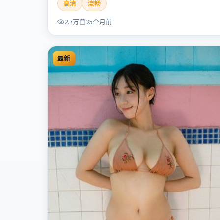
高清
流畅
人性灰色地带，张力十足，兼具社会观察与戏剧冲
突。本片适合检索「暗涌寓言」「丹尼斯·维伦纽
2.7万
25个月前
瓦」「犯罪」「中国香港」「2024」「2024-07-10
上映」等关键词的影迷阅读简介与主创信息。
最新