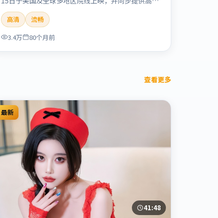
15日于美国及全球多地区院线上映，并同步提供高清
正版流媒体在线观看。剧情与看点：情感细腻动人，
高清
流畅
人物关系真实可信，适合喜欢温情叙事的观众。本片
适合检索「烈日晨星」「顾长卫」「爱情」「美国」
3.4万
80个月前
「2019」「2019-12-15上映」等关键词的影迷阅读
简介与主创信息。
查看更多
最新
41:48