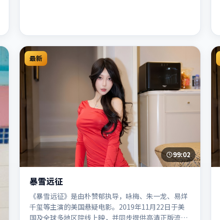
最新
99:02
暴雪远征
《暴雪远征》是由朴赞郁执导，咏梅、朱一龙、易烊
千玺等主演的美国悬疑电影。2019年11月22日于美
国及全球多地区院线上映，并同步提供高清正版流媒