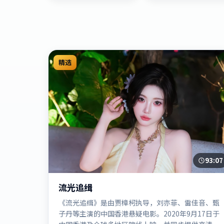
精选
93:07
流光追缉
《流光追缉》是由贾樟柯执导，刘亦菲、雷佳音、甄
子丹等主演的中国香港悬疑电影。2020年9月17日于