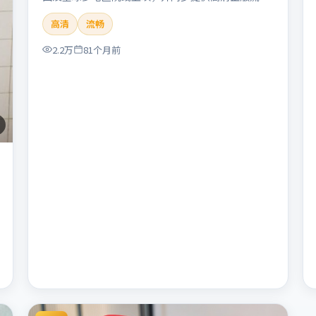
体在线观看。剧情与看点：悬念层层推进，线索相互
高清
流畅
勾连，结局出人意料，适合推理爱好者。本片适合检
索「暴雪远征」「朴赞郁」「悬疑」「美国」
2.2万
81个月前
「2019」「2019-11-22上映」等关键词的影迷阅读
简介与主创信息。