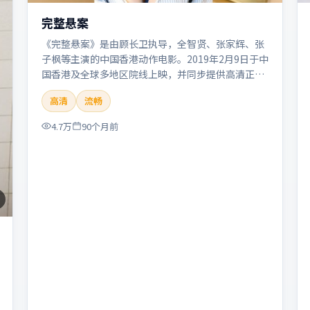
完整悬案
《完整悬案》是由顾长卫执导，全智贤、张家辉、张
子枫等主演的中国香港动作电影。2019年2月9日于中
国香港及全球多地区院线上映，并同步提供高清正版
流媒体在线观看。剧情与看点：动作场面密集，节奏
高清
流畅
明快，适合喜欢热血追缉与爆破场面的观众。本片适
合检索「完整悬案」「顾长卫」「动作」「中国香
4.7万
90个月前
港」「2019」「2019-02-09上映」等关键词的影迷
阅读简介与主创信息。