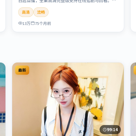
日起首播，全集高清完整版支持在线追剧与回看。剧
情与看点：聚焦案件与人性灰色地带，张力十足，兼
高清
流畅
具社会观察与戏剧冲突。本片适合检索「南港列车」
「贾樟柯」「犯罪」「韩国」「2020」「2020-05-
13万
75个月前
27上映」等关键词的影迷阅读简介与主创信息。
最新
99:14