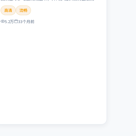
体在线观看。剧情与看点：聚焦案件与人性灰色地
高清
流畅
带，张力十足，兼具社会观察与戏剧冲突。本片适合
检索「失控回廊」「冯小刚」「犯罪」「英国」
5.2万
33个月前
「2023」「2023-11-16上映」等关键词的影迷阅读
简介与主创信息。